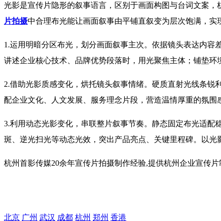
光影是宣传片隐形的叙事语言，区别于画面构图与台词文案，
片拍摄
中合理布光能让画面叙事由平铺直叙变为层次饱满，实
1.运用明暗分区布光，划分画面叙事主次。依据镜头表达内
讲述企业核心技术、品牌优势段落时，用光聚焦主体；铺垫环
2.借助光影质感变化，烘托镜头叙事情绪。硬质直射光线条
配企业文化、人文发展、服务理念片段，营造温情厚重的氛围
3.利用动态光影变化，串联整片叙事节奏。静态固定布光适
斑、逆光扫光等动态光效，突出产品亮点、关键里程碑。以光
杭州首影传媒20余年宣传片拍摄制作经验,提供杭州企业宣传片
北京
广州
武汉
成都
杭州
郑州
香港