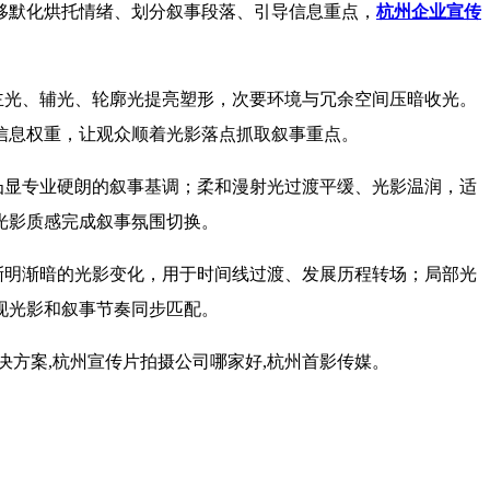
移默化烘托情绪、划分叙事段落、引导信息重点，
杭州企业宣传
主光、辅光、轮廓光提亮塑形，次要环境与冗余空间压暗收光。
信息权重，让观众顺着光影落点抓取叙事重点。
凸显专业硬朗的叙事基调；柔和漫射光过渡平缓、光影温润，适
光影质感完成叙事氛围切换。
渐明渐暗的光影变化，用于时间线过渡、发展历程转场；局部光
现光影和叙事节奏同步匹配。
决方案,杭州宣传片拍摄公司哪家好,杭州首影传媒。