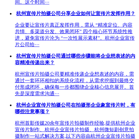
间。这个时间···
杭州宣传片拍摄公司分享企业如何让宣传片发挥作用？
企业要让宣传片真正发挥作用，需从 “精准定位、内容
共情、多渠道分发、效果闭环” 四个核心环节系统性推
进，避免宣传片沦为 “一次性展示素材”。杭州企业宣传
片公司给···
杭州宣传片拍摄公司通过哪些步骤能将企业想表述的内
容精准传递出来？
杭州宣传片拍摄公司要精准传递企业想表述的内容，需
通过一套环环相扣的系统化流程，从需求挖掘到最终交
付形成闭环，确保每一步都围绕企业核心信息展开。首
先是深度需求沟通···
杭州企业宣传片拍摄公司在拍摄形企业象宣传片时，有
哪些注意事项？
杭州首影传媒20余年宣传片拍摄制作经验,提供杭州企业
宣传片制作、杭州企业宣传片拍摄、杭州微短剧创意拍
摄制作一站式解决方案,以下内容由杭州企业宣传片拍摄