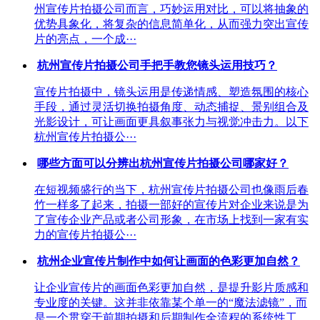
州宣传片拍摄公司而言，巧妙运用对比，可以将抽象的
优势具象化，将复杂的信息简单化，从而强力突出宣传
片的亮点，一个成···
杭州宣传片拍摄公司手把手教您镜头运用技巧？
宣传片拍摄中，镜头运用是传递情感、塑造氛围的核心
手段，通过灵活切换拍摄角度、动态捕捉、景别组合及
光影设计，可让画面更具叙事张力与视觉冲击力。以下
杭州宣传片拍摄公···
哪些方面可以分辨出杭州宣传片拍摄公司哪家好？
在短视频盛行的当下，杭州宣传片拍摄公司也像雨后春
竹一样多了起来，拍摄一部好的宣传片对企业来说是为
了宣传企业产品或者公司形象，在市场上找到一家有实
力的宣传片拍摄公···
杭州企业宣传片制作中如何让画面的色彩更加自然？
让企业宣传片的画面色彩更加自然，是提升影片质感和
专业度的关键。这并非依靠某个单一的“魔法滤镜”，而
是一个贯穿于前期拍摄和后期制作全流程的系统性工